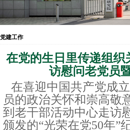
党建工作
在党的生日里传递组织关
访慰问老党员暨
在喜迎中国共产党成立
员的政治关怀和崇高敬意
到老干部活动中心走访
颁发的“光荣在党50年