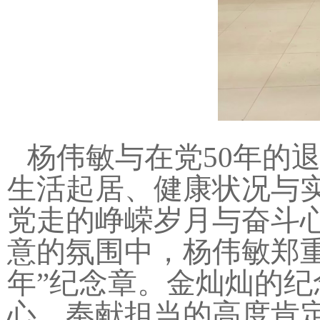
杨伟敏与在党50年的
生活起居、健康状况与
党走的峥嵘岁月与奋斗
意的氛围中，杨伟敏郑重
年”纪念章。金灿灿的
心、奉献担当的高度肯