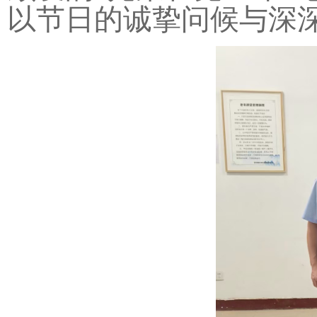
以节日的诚挚问候与深