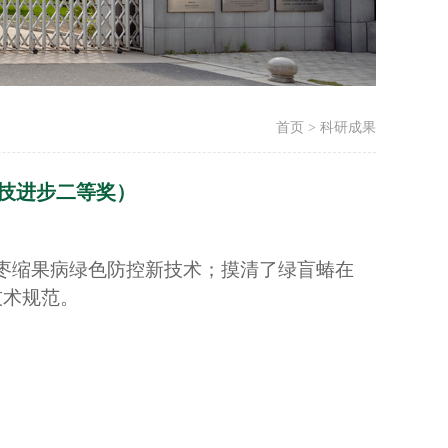
首页 > 科研成果
科技进步二等奖）
枣缩果病绿色防控新技术；摸清了绿盲蝽在
技术规范。