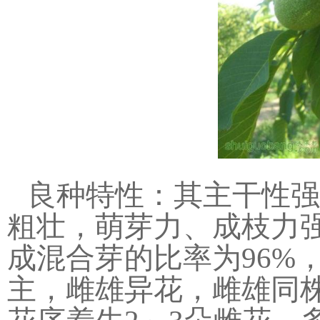
良种特性：其主干性强
粗壮，萌芽力、成枝力
成混合芽的比率为96%
主，雌雄异花，雌雄同